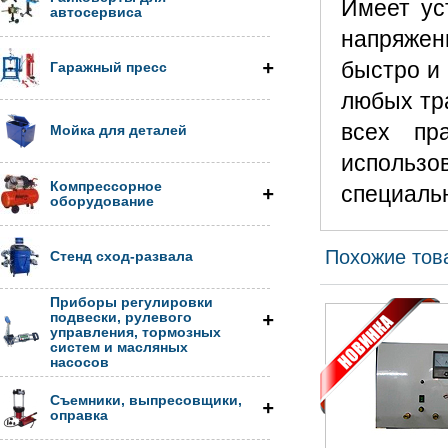
Имеет ус
автосервиса
напряжени
быстро и 
Гаражный пресс
любых тр
всех пр
Мойка для деталей
использо
Компрессорное
специаль
оборудование
Похожие тов
Стенд сход-развала
Приборы регулировки
подвески, рулевого
управления, тормозных
систем и масляных
насосов
Съемники, выпресовщики,
оправка