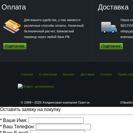
Оплата
Доставка
Для вашего удобства, у нас имеются
Наша к
различные способы оплаты. Наличный,
БЕСПЛА
безналичный расчет, банковский
оборудо
перевод через любой банк РФ.
компани
Главная
О компании
Каталог
Доставка
Оплата
Прайс-ли
© 1999—2026 Холдинговая компания Грантэк
Обработ
Оставить заявку на покупку
*
Ваше Имя:
*
Ваш Телефон:
*
Ваш E-mail: