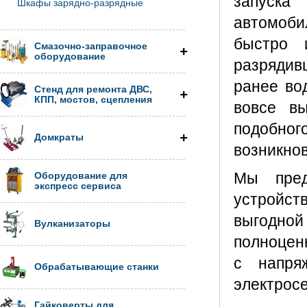
запуска
Шкафы зарядно-разрядные
автомоби
быстро 
Смазочно-заправочное
оборудование
разрядив
ранее во
Стенд для ремонта ДВС,
КПП, мостов, сцепления
вовсе в
подобно
Домкраты
возникно
Мы пред
Оборудование для
экспресс сервиса
устройств
выгодной
Вулканизаторы
полноцен
с напря
Обрабатывающие станки
электрос
Гайковерты для