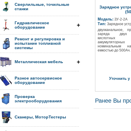
Сверлильные, точильные
Зарядное устр
станки
(5
Модель:
ЗУ-2-2А
Гидравлическое
Тип:
Зарядное уст
оборудование
двухканальное, п
заряда двух 
кислотных 
Ремонт и регулировка и
аккумуляторн
испытание топливной
номинальным н
системы
емкостью до 500Ач. 
Металлическая мебель
Разное автосервисное
Уточнить у
оборудование
Проверка
Ранее Вы пр
электрооборудования
Сканеры, МоторТестеры