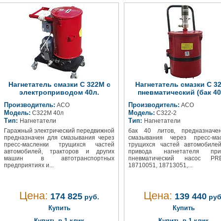
Нагнетатель смазки С 322М с
Нагнетатель смазки С 32
электроприводом 40л.
пневматический (бак 40
Производитель:
Производитель:
АСО
АСО
Модель:
Модель:
С322М 40л
С322-2
Тип:
Тип:
Нагнетатели
Нагнетатели
Гаражный электрический передвижной
бак 40 литов, предназначе
предназначен для смазывания через
смазывания через пресс-мас
пресс-масленки трущихся частей
трущихся частей автомобиле
автомобилей, тракторов и других
привода нагнетателя при
машин в автотранспортных
пневматический насос PR
предприятиях и...
18710051, 18713051,...
Цена:
Цена:
174 825
139 440
руб.
руб
Купить
Купить
Купить в 1 клик
Купить в 1 клик