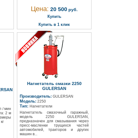
Цена:
20 500
руб.
Купить
Купить в 1 клик
Нагнетатель смазки 2250
GULERSAN
ERSAN
Производитель:
GULERSAN
Модель:
2250
Тип:
Нагнетатели
л / мин
Нагнетатель смазочный гаражный,
а: 2 м
модель 2250 GULERSAN,
азмеры
предназначен для смазывания через
 кг
пресс-масленки трущихся частей
автомобилей, тракторов и других
машин в...