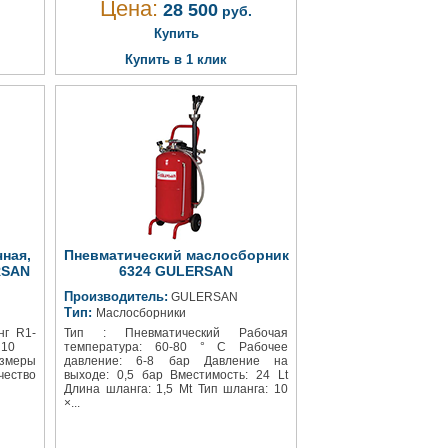
Цена:
28 500
руб.
Купить
Купить в 1 клик
ная,
Пневматический маслосборник
RSAN
6324 GULERSAN
Производитель:
GULERSAN
Тип:
Маслосборники
г R1-
Тип : Пневматический Рабочая
г) 10
температура: 60-80 ° C Рабочее
еры
давление: 6-8 бар Давление на
ество
выходе: 0,5 бар Вместимость: 24 Lt
Длина шланга: 1,5 Mt Тип шланга: 10
×...