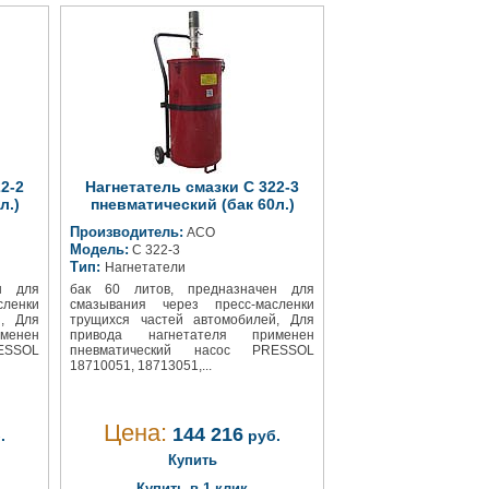
2-2
Нагнетатель смазки С 322-3
л.)
пневматический (бак 60л.)
Производитель:
АСО
Модель:
С 322-3
Тип:
Нагнетатели
н для
бак 60 литов, предназначен для
ленки
смазывания через пресс-масленки
й, Для
трущихся частей автомобилей, Для
менен
привода нагнетателя применен
ESSOL
пневматический насос PRESSOL
18710051, 18713051,...
Цена:
144 216
.
руб.
Купить
Купить в 1 клик