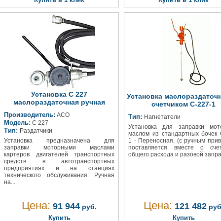
Установка С 227
Установка маслораздаточн
маслораздаточная ручная
счетчиком С-227-1
Производитель:
АСО
Тип:
Нагнетатели
Модель:
С 227
Установка для заправки мот
Тип:
Раздатчики
маслом из стандартных бочек 
Установка предназначена для
1 - Переносная, (с ручным прив
заправки моторными маслами
поставляется вместе с счет
картеров двигателей транспортных
общего расхода и разовой заправ
средств в автотранспортных
предприятиях и на станциях
технического обслуживания. Ручная
на...
Цена:
Цена:
91 944
121 482
руб.
руб
Купить
Купить