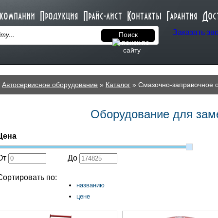
 компании
Продукция
Прайс-лист
Контакты
Гарантия
Дос
Заказать зв
Поиск
Автосервисное оборудование
»
Каталог
» Смазочно-заправочное 
Оборудование для зам
Цена
От
До
Сортировать по:
названию
цене