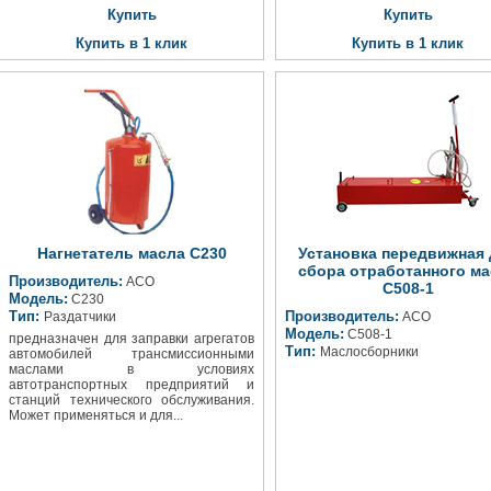
Купить
Купить
Купить в 1 клик
Купить в 1 клик
Нагнетатель масла С230
Установка передвижная 
сбора отработанного ма
Производитель:
АСО
С508-1
Модель:
С230
Тип:
Производитель:
Раздатчики
АСО
Модель:
С508-1
предназначен для заправки агрегатов
Тип:
Маслосборники
автомобилей трансмиссионными
маслами в условиях
автотранспортных предприятий и
станций технического обслуживания.
Может применяться и для...