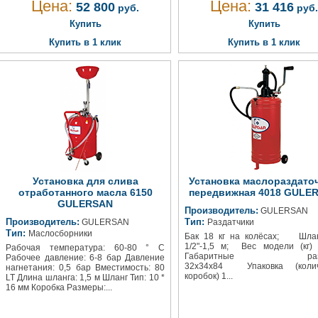
Цена:
Цена:
52 800
31 416
руб.
руб.
Купить
Купить
Купить в 1 клик
Купить в 1 клик
Установка для слива
Установка маслораздаточ
отработанного масла 6150
передвижная 4018 GULE
GULERSAN
Производитель:
GULERSAN
Производитель:
Тип:
GULERSAN
Раздатчики
Тип:
Маслосборники
Бак 18 кг на колёсах; Шлан
1/2"-1,5 м; Вес модели (к
Рабочая температура: 60-80 ° C
Габаритные разм
Рабочее давление: 6-8 бар Давление
32х34х84 Упаковка (колич
нагнетания: 0,5 бар Вместимость: 80
коробок) 1...
LT Длина шланга: 1,5 м Шланг Тип: 10 *
16 мм Коробка Размеры:...