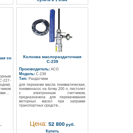
Колонка маслораздаточная
ая со
С-239
Производитель:
АСО
Модель:
С-239
орным
Тип:
Раздатчики
С-227-
одом),
для перекачки масла пневматическая,
чиком
пневмонасос на бочку 200 л, пистолет
ки....
с электронным счетчиком,
предназначена для перекачивания
моторных масел при заправке
транспортных средств...
Цена:
52 800
.
руб.
Купить