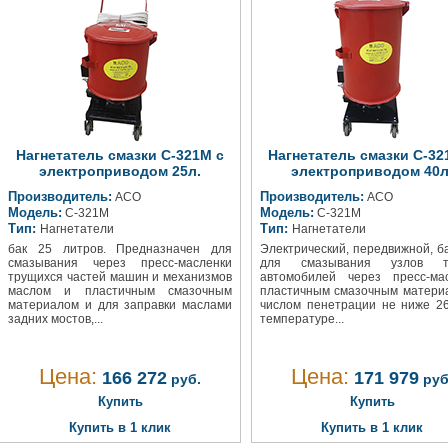
Нагнетатель смазки С-321М с
Нагнетатель смазки С-32
электроприводом 25л.
электроприводом 40л
Производитель:
Производитель:
АСО
АСО
Модель:
Модель:
С-321М
С-321М
Тип:
Тип:
Нагнетатели
Нагнетатели
бак 25 литров. Предназначен для
Электрический, передвижной, ба
смазывания через пресс-масленки
для смазывания узлов т
трущихся частей машин и механизмов
автомобилей через пресс-ма
маслом и пластичным смазочным
пластичным смазочным матери
материалом и для заправки маслами
числом пенетрации не ниже 2
задних мостов,...
температуре...
Цена:
Цена:
166 272
171 979
руб.
руб
Купить
Купить
Купить в 1 клик
Купить в 1 клик