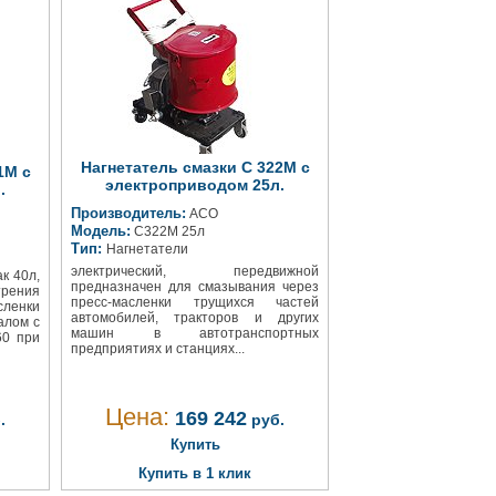
Нагнетатель смазки С 322М с
1М с
электроприводом 25л.
.
Производитель:
АСО
Модель:
С322М 25л
Тип:
Нагнетатели
электрический, передвижной
к 40л,
предназначен для смазывания через
рения
пресс-масленки трущихся частей
сленки
автомобилей, тракторов и других
алом с
машин в автотранспортных
60 при
предприятиях и станциях...
Цена:
169 242
.
руб.
Купить
Купить в 1 клик