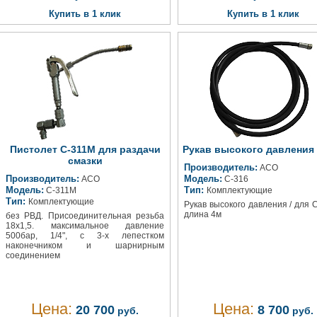
Купить в 1 клик
Купить в 1 клик
Пистолет С-311М для раздачи
Рукав высокого давления 
смазки
Производитель:
АСО
Производитель:
Модель:
АСО
С-316
Модель:
Тип:
С-311М
Комплектующие
Тип:
Комплектующие
Рукав высокого давления / для 
длина 4м
без РВД. Присоединительная резьба
18х1,5. максимальное давление
500бар, 1/4", с 3-х лепестком
наконечником и шарнирным
соединением
Цена:
Цена:
20 700
8 700
руб.
руб.