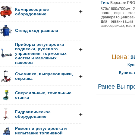
Тип:
Верстаки PRO
870х1600х700мм. 2
Компрессорное
полка, оцинк. ст
оборудование
(фанера+оцинкова
Для организации
автосервисах, масте
Стенд сход-развала
Приборы регулировки
подвески, рулевого
управления, тормозных
Цена:
26
систем и масляных
насосов
Куп
Купить 
Съемники, выпресовщики,
оправка
Ранее Вы пр
Сверлильные, точильные
станки
Гидравлическое
оборудование
Ремонт и регулировка и
испытание топливной