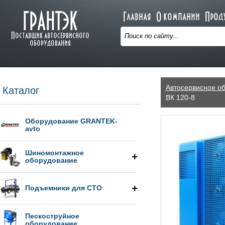
ГРАНТЭК
Главная
О компании
Прод
Поставщик автосервисного
оборудования
Автосервисное о
Каталог
ВК 120-8
Оборудование GRANTEK-
avto
Шиномонтажное
оборудование
Подъемники для СТО
Пескоструйное
оборудование