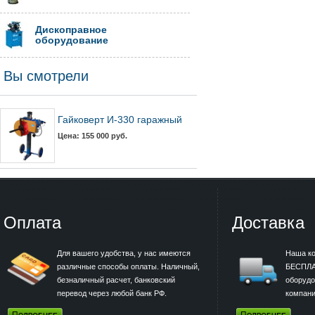
Дископравное
оборудование
Вы смотрели
Гайковерт И-330 гаражный
Цена: 155 000 руб.
Оплата
Доставка
Для вашего удобства, у нас имеются
Наша к
различные способы оплаты. Наличный,
БЕСПЛА
безналичный расчет, банковский
оборудо
перевод через любой банк РФ.
компани